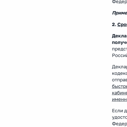
Федер
Приме
2.
Сро
Декла
получ
предс
Росси
Декла
кодек
отправ
быстр
кабин
именн
Если д
удост
Федер