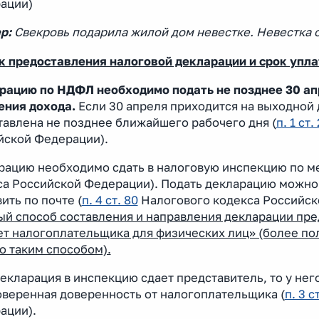
ации)
р:
Свекровь подарила жилой дом невестке. Невестка 
к предоставления налоговой декларации и срок упла
рацию по НДФЛ необходимо подать не позднее 30 ап
ения дохода.
Если 30 апреля приходится на выходной 
тавлена не позднее ближайшего рабочего дня (
п. 1 ст.
йской Федерации).
рацию необходимо сдать в налоговую инспекцию по ме
са Российской Федерации). Подать декларацию можно 
ить по почте (
п. 4 ст. 80
Налогового кодекса Российск
ый способ составления и направления декларации пр
ет налогоплательщика для физических лиц» (более п
о таким способом).
екларация в инспекцию сдает представитель, то у не
оверенная доверенность от налогоплательщика (
п. 3 с
ации).