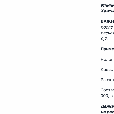
Миним
Ханты
ВАЖН
после 
расче
0,7.
Приме
Налог 
Кадаст
Расчет
Соотве
000, в
Данна
на ра