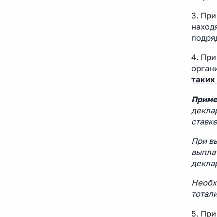
3. Пр
наход
подря
4. Пр
органи
таких
Приме
деклар
ставке
При в
выплат
декла
Необхо
тотал
5. Пр