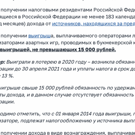
и получении налоговыми резидентами Российской Фед
ящиеся в Российской Федерации не менее 183 календа
д месяцев) дохода от
источников, находящихся за пр
и получении
выигрыш
а, выплачиваемого операторами 
заторами азартных игр, проводимых в букмекерской к
 выигрышей, не превышающих 15 000 рублей.
р:
Выиграли в лотерею в 2020 году – возникла обязан
ации до 30 апреля 2021 года и уплаты налога в срок д
 13 %.
ыигрыше свыше 15 000 рублей обязанность по удержа
ы дохода, и в данном случае отсутствует обязанност
рации.
димо отметить, что с 01 января 2014 года выигрыши,
изаторе, подлежат налогообложению у источника выпла
и получении дохода в виде вознаграждения, выплачив