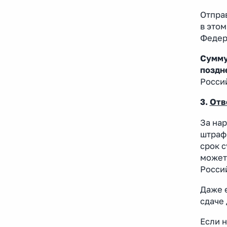
Отпра
в этом
Федер
Сумму
поздн
Росси
3.
Отв
За на
штраф 
срок с
может 
Росси
Даже 
сдаче 
Если н