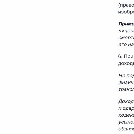
(право
изобр
Приме
лицен
смерт
его на
6. Пр
доход
Не по
физич
трансп
Доход
и ода
кодек
усыно
общих 