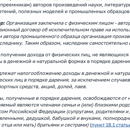
преемникам) авторов произведений науки, литературы,
етений, полезных моделей и промышленных образцов
р:
Организация заключила с физическим лицом - авт
зионный договор об исключительном праве на исполь
и автора промышленного образца организация произве
следнику. Таким образом, наследник самостоятельно 
и получении дохода от физических лиц, не являющихс
ы в денежной и натуральной формах в порядке дарени
длежат налогообложению доходы в денежной и натура
еских лиц в порядке дарения, за исключением случае
ортных средств, акций, долей, паев.
ы, полученные в порядке дарения, освобождаются от 
ряемый являются членами семьи и (или) близкими род
сом Российской Федерации (супругами, родителями и 
вленными, дедушкой, бабушкой и внуками, полнород
отца или мать) братьями и сестрами)
(
пункт 18.1 стать