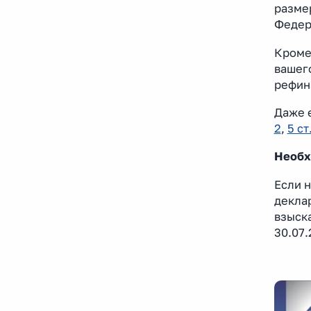
размер
Федер
Кроме
вашего
рефин
Даже е
2
,
5 ст
Необх
Если н
декла
взыска
30.07.