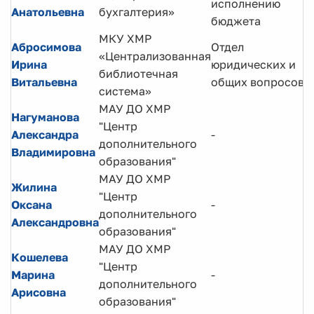
исполнению
Анатольевна
бухгалтерия»
бюджета
МКУ ХМР
Абросимова
Отдел
«Централизованная
Ирина
юридических и
библиотечная
Витальевна
общих вопросов
система»
МАУ ДО ХМР
Нагуманова
"Центр
Александра
-
дополнительного
Владимировна
образования"
МАУ ДО ХМР
Жилина
"Центр
Оксана
-
дополнительного
Александровна
образования"
МАУ ДО ХМР
Кошелева
"Центр
Марина
-
дополнительного
Арисовна
образования"