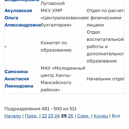
Луговской
Акуловская
МКУ ХМР
Отдел по расчета
Ольга
«Централизованная
с физическими
Александровна
бухгалтерия»
лицами
Отдел
воспитательной
Комитет по
-
работы и
образованию
дополнительного
образования
МАУ «Молодежный
Самохина
центр Ханты-
Анастасия
Начальник отдела
Мансийского
Леонидовна
района»
Подразделения 481 - 500 из 511
Начало
|
Пред.
|
22
23
24
25
26
|
След.
|
Конец
|
Все