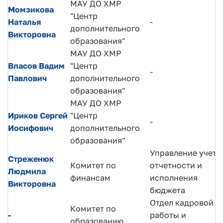
МАУ ДО ХМР
Момзикова
"Центр
Наталья
-
дополнительного
Викторовна
образования"
МАУ ДО ХМР
Власов Вадим
"Центр
-
Павлович
дополнительного
образования"
МАУ ДО ХМР
Ириков Сергей
"Центр
-
Иосифович
дополнительного
образования"
Управление учета
Стреженюк
Комитет по
отчетности и
Людмила
финансам
исполнения
Викторовна
бюджета
Отдел кадровой
Комитет по
-
работы и
образованию