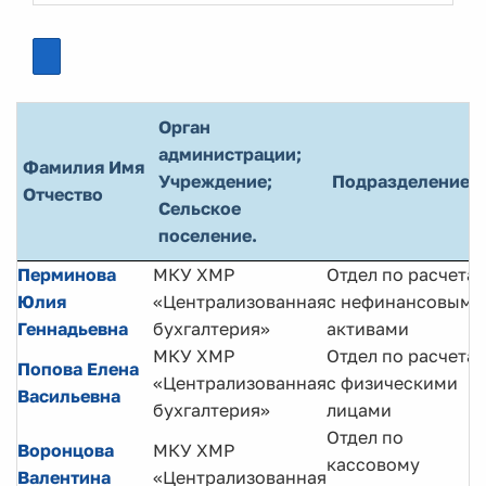
Орган
администрации;
Фамилия Имя
Учреждение;
Подразделение
Отчество
Сельское
поселение.
Перминова
МКУ ХМР
Отдел по расчета
Юлия
«Централизованная
с нефинансовыми
Геннадьевна
бухгалтерия»
активами
МКУ ХМР
Отдел по расчета
Попова Елена
«Централизованная
с физическими
Васильевна
бухгалтерия»
лицами
Отдел по
Воронцова
МКУ ХМР
кассовому
Валентина
«Централизованная