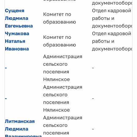
документооборот
Сущеня
Отдел кадровой
Комитет по
Людмила
работы и
образованию
Евгеньевна
документооборот
Чумакова
Отдел кадровой
Комитет по
Наталья
работы и
образованию
Ивановна
документооборот
Администрация
сельского
-
-
поселения
Нялинское
Администрация
сельского
-
-
поселения
Нялинское
Администрация
Литманская
сельского
Людмила
-
поселения
Владимировна