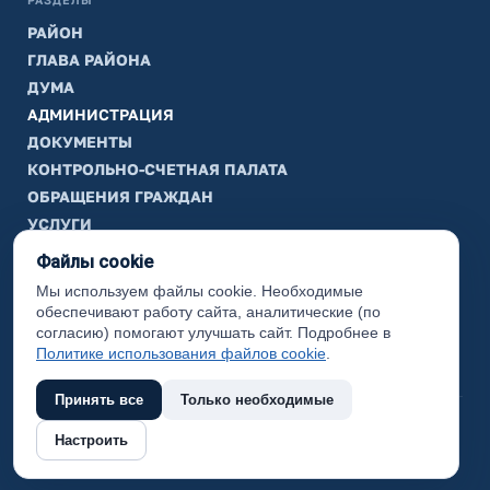
РАЗДЕЛЫ
РАЙОН
ГЛАВА РАЙОНА
ДУМА
АДМИНИСТРАЦИЯ
ДОКУМЕНТЫ
КОНТРОЛЬНО-СЧЕТНАЯ ПАЛАТА
ОБРАЩЕНИЯ ГРАЖДАН
УСЛУГИ
ТИК
Файлы cookie
Мы используем файлы cookie. Необходимые
ИНФОРМАЦИЯ
обеспечивают работу сайта, аналитические (по
Законодательная карта
согласию) помогают улучшать сайт. Подробнее в
Политике использования файлов cookie
.
Карта сайта
Принять все
Только необходимые
(с) 2017 Ханты-Мансийский район, официальный сайт
Настроить
администрации