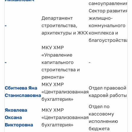
самоуправления
Сектор развития
Департамент
жилищно-
-
строительства,
коммунального
архитектуры и ЖКХ
комплекса и
благоустройства
МКУ ХМР
«Управление
-
капитального
-
строительства и
ремонта»
МКУ ХМР
Сбитнева Яна
Отдел правовой и
«Централизованная
Станиславовна
кадровй работы
бухгалтерия»
Отдел по
Яковлева
МКУ ХМР
кассовому
Оксана
«Централизованная
исполнению
Викторовна
бухгалтерия»
бюджета