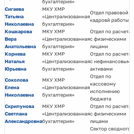
бухгалтерия»
Сигаева
МКУ ХМР
Отдел правовой и
Татьяна
«Централизованная
кадровй работы
Николаевна
бухгалтерия»
Кошкарова
МКУ ХМР
Отдел по расчета
Вера
«Централизованная
с физическими
Анатольевна
бухгалтерия»
лицами
Корнева
МКУ ХМР
Отдел по расчета
Наталья
«Централизованная
с нефинансовыми
Юрьевна
бухгалтерия»
активами
Отдел по
Соколова
МКУ ХМР
кассовому
Елена
«Централизованная
исполнению
Николаевна
бухгалтерия»
бюджета
Скрипунова
МКУ ХМР
Отдел по расчета
Светлана
«Централизованная
с физическими
Александровна
бухгалтерия»
лицами
Сектор сводного