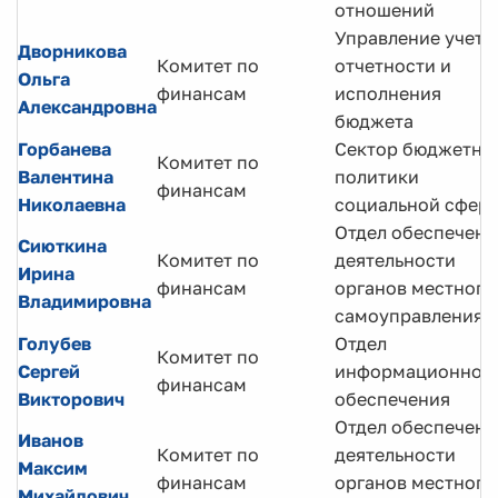
отношений
Управление учета
Дворникова
Комитет по
отчетности и
Ольга
финансам
исполнения
Александровна
бюджета
Горбанева
Сектор бюджетно
Комитет по
Валентина
политики
финансам
Николаевна
социальной сфер
Отдел обеспечени
Сиюткина
Комитет по
деятельности
Ирина
финансам
органов местного
Владимировна
самоуправления
Голубев
Отдел
Комитет по
Сергей
информационног
финансам
Викторович
обеспечения
Отдел обеспечени
Иванов
Комитет по
деятельности
Максим
финансам
органов местного
Михайлович