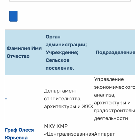
Орган
администрации;
Фамилия Имя
Учреждение;
Подразделение
Отчество
Сельское
поселение.
Управление
экономического
Департамент
анализа,
-
строительства,
архитектуры и
архитектуры и ЖКХ
градостроительн
деятельности
МКУ ХМР
Граф Олеся
«Централизованная
Аппарат
Юрьевна