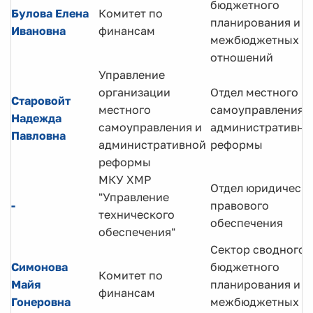
бюджетного
Булова Елена
Комитет по
планирования и
Ивановна
финансам
межбюджетных
отношений
Управление
организации
Отдел местного
Старовойт
местного
самоуправления 
Надежда
самоуправления и
административно
Павловна
административной
реформы
реформы
МКУ ХМР
Отдел юридическо
"Управление
-
правового
технического
обеспечения
обеспечения"
Сектор сводного
Симонова
бюджетного
Комитет по
Майя
планирования и
финансам
Гонеровна
межбюджетных