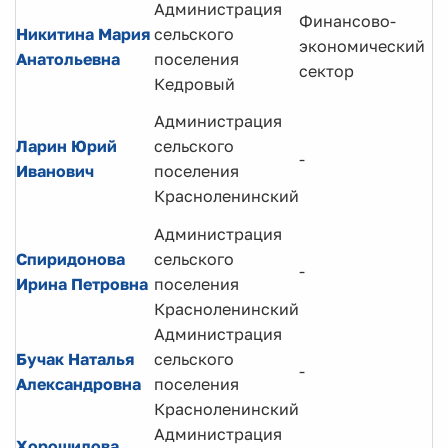
Администрация
Финансово-
Никитина Мария
сельского
В
экономический
Анатольевна
поселения
с
сектор
Кедровый
В
Администрация
и
Ларин Юрий
сельского
-
п
Иванович
поселения
с
Красноленинский
п
Администрация
Спиридонова
сельского
Г
-
Ирина Петровна
поселения
с
Красноленинский
Администрация
Бучак Наталья
сельского
В
-
Александровна
поселения
с
Красноленинский
Администрация
Хорошилова