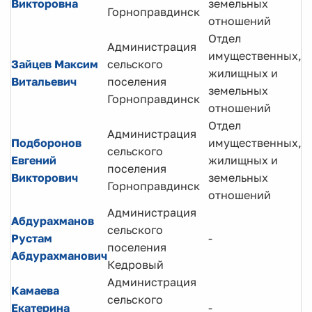
Викторовна
земельных
Горноправдинск
отношений
Отдел
Администрация
имущественных,
Зайцев Максим
сельского
Г
жилищных и
Витальевич
поселения
с
земельных
Горноправдинск
отношений
Отдел
С
Администрация
Подборонов
имущественных,
а
сельского
Евгений
жилищных и
г
поселения
Викторович
земельных
и
Горноправдинск
отношений
о
Администрация
Абдурахманов
сельского
Г
Рустам
-
поселения
п
Абдурахманович
Кедровый
Администрация
Камаева
сельского
Г
Екатерина
-