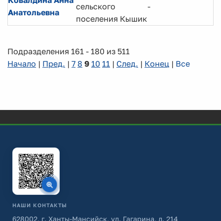
Ковалдина Анна
Г
сельского
-
Анатольевна
с
поселения Кышик
Подразделения 161 - 180 из 511
Начало
|
Пред.
|
7
8
9
10
11
|
След.
|
Конец
|
Все
НАШИ КОНТАКТЫ
628002, г. Ханты-Мансийск, ул. Гагарина, д. 214