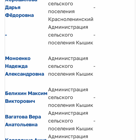
сельского
В
Дарья
-
поселения
с
Фёдоровна
Красноленинский
Администрация
Г
-
сельского
-
п
поселения Кышик
В
Моноенко
Администрация
и
Надежда
сельского
-
п
Александровна
поселения Кышик
с
п
Администрация
Н
Белихин Максим
сельского
-
а
Викторович
поселения Кышик
о
Администрация
Вагатова Вера
сельского
-
Д
Анатольевна
поселения Кышик
Администрация