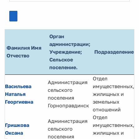
Орган
администрации;
Фамилия Имя
Учреждение;
Подразделение
Отчество
Сельское
поселение.
Отдел
Администрация
Васильева
имущественных,
сельского
Наталья
жилищных и
Н
поселения
Георгиевна
земельных
Горноправдинск
отношений
Отдел
Администрация
Гришкова
имущественных,
сельского
Г
Оксана
жилищных и
поселения
с