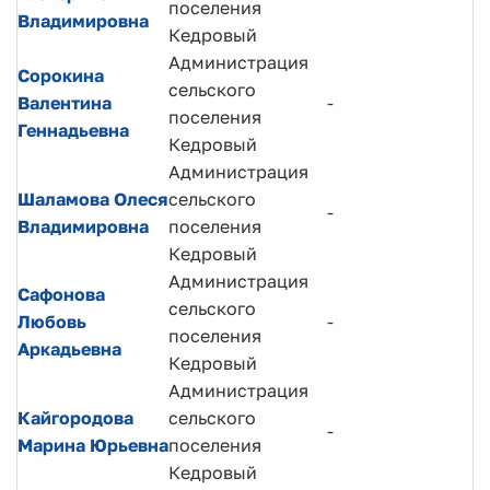
поселения
с
Владимировна
Кедровый
Администрация
Сорокина
сельского
В
Валентина
-
поселения
с
Геннадьевна
Кедровый
Администрация
Д
Шаламова Олеся
сельского
-
п
Владимировна
поселения
д
Кедровый
Администрация
Сафонова
сельского
Любовь
-
Ю
поселения
Аркадьевна
Кедровый
Администрация
С
Кайгородова
сельского
-
р
Марина Юрьевна
поселения
н
Кедровый