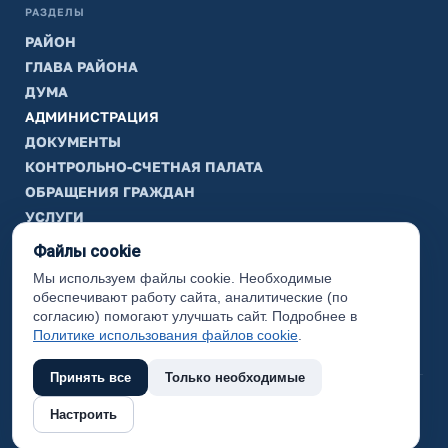
РАЗДЕЛЫ
РАЙОН
ГЛАВА РАЙОНА
ДУМА
АДМИНИСТРАЦИЯ
ДОКУМЕНТЫ
КОНТРОЛЬНО-СЧЕТНАЯ ПАЛАТА
ОБРАЩЕНИЯ ГРАЖДАН
УСЛУГИ
ТИК
Файлы cookie
Мы используем файлы cookie. Необходимые
ИНФОРМАЦИЯ
обеспечивают работу сайта, аналитические (по
Законодательная карта
согласию) помогают улучшать сайт. Подробнее в
Политике использования файлов cookie
.
Карта сайта
Принять все
Только необходимые
(с) 2017 Ханты-Мансийский район, официальный сайт
Настроить
администрации