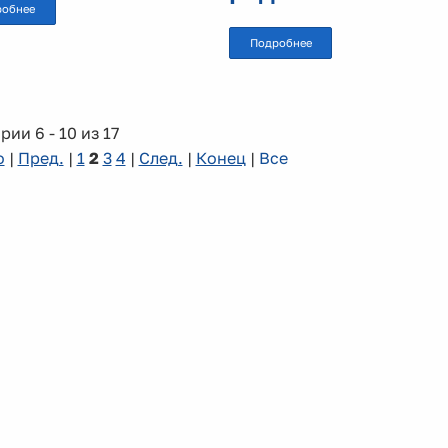
робнее
Подробнее
рии 6 - 10 из 17
о
|
Пред.
|
1
2
3
4
|
След.
|
Конец
|
Все