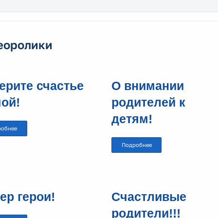
еоролики
ерите счастье
О внимании
ой!
родителей к
детям!
робнее
Подробнее
ер герои!
Счастливые
родители!!!