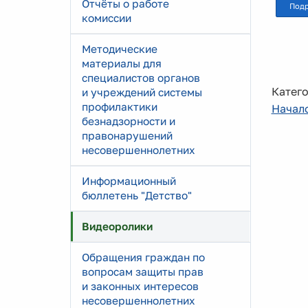
Отчёты о работе
Под
комиссии
Методические
материалы для
специалистов органов
Катего
и учреждений системы
профилактики
Начал
безнадзорности и
правонарушений
несовершеннолетних
Информационный
бюллетень "Детство"
Видеоролики
Обращения граждан по
вопросам защиты прав
и законных интересов
несовершеннолетних