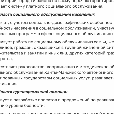
ритории города и района по всему перечню гарантиров
ает систему платного социального обслуживания.
бласти социального обслуживания населения:
ляет, с учетом социально-демографических особенност
ность населения в социальном обслуживании, участвуе
альных программ в сфере социального обслуживания н
низует работу по социальному обслуживанию семьи, же
лидов, граждан, оказавшихся в трудной жизненной сит
жительства и занятий и иных лиц, других категорий г
рства;
ществляет руководство, координацию и методическое о
льного обслуживания Ханты-Мансийского автономного 
ированных государством социальных услуг, развивает
живания.
области единовременной помощи:
твует в разработке проектов и предложений по реали
нию уровня бедности;
анизует социальную поддержку малоимущих семей и м