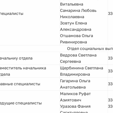
Витальевна
Самарина Любовь
пециалисты
33
Николаевна
Зовтун Елена
Александровна
Отшамова Ольга
Ривинировна
Отдел социальных вып
Ведрова Светлана
ачальниу отдела
33
Сергеевна
аместитель начальника
Щербинина Светлана
33
тдела
Владимировна
Гагарина Ольга
лавные специалисты
33
Анатольевна
Маликов Руфат
Азиятович
33
едущие специалисты
Уразова Фания
33
Сагитулловна