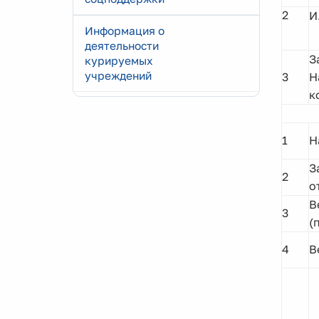
2
И
Информация о
деятельности
З
курируемых
учреждений
3
Н
к
1
Н
З
2
о
В
3
(
4
В