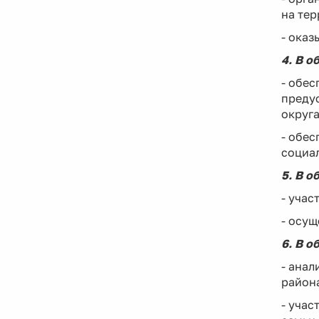
на тер
- оказ
4. В о
- обес
преду
округа
- обес
социа
5. В о
- учас
- осу
6. В о
- анал
район
- учас