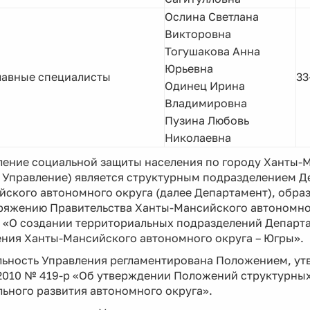
Ослина Светлана
Викторовна
Тогушакова Анна
Юрьевна
лавные специалисты
33
Одинец Ирина
Владимировна
Пузина Любовь
Николаевна
ление социальной защиты населения по городу Ханты-
 Управление) является структурным подразделением Д
ского автономного округа (далее Департамент), образ
яжению Правительства Ханты-Мансийского автономного
п «О создании территориальных подразделений Департа
ения Ханты-Мансийского автономного округа – Югры».
льность Управления регламентирована Положением, у
.2010 № 419-р «Об утверждении Положений структурны
ьного развития автономного округа».