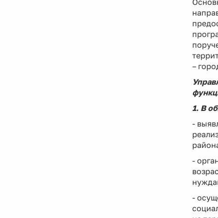
Основ
направ
предос
прогр
поруч
терри
– горо
Управ
функц
1. В 
- выяв
реализ
район
- орга
возрас
нужда
- осу
социа