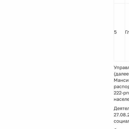
5
Г
Управ
(далее
Мансий
распор
222-р
насел
Деяте
27.08
социал