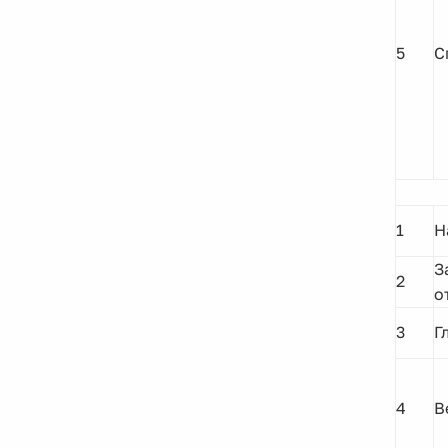
5
С
1
Н
З
2
о
3
Г
4
В