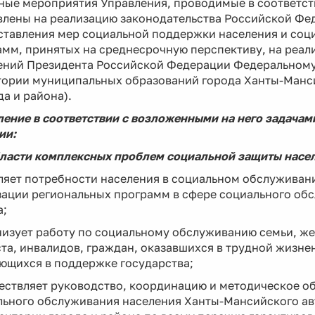
ные мероприятия Управления, проводимые в соответст
лены на реализацию законодательства Российской Фед
тавления мер социальной поддержки населения и соци
амм, принятых на среднесрочную перспективу, на реа
ений Президента Российской Федерации Федеральному 
тории муниципальных образований города Ханты-Манси
да и района).
ление в соответствии с возложенными на него задача
ии:
области комплексных проблем социальной защиты насе
ляет потребности населения в социальном обслуживани
ации региональных программ в сфере социального обс
а;
низует работу по социальному обслуживанию семьи, ж
та, инвалидов, граждан, оказавшихся в трудной жизне
ющихся в поддержке государства;
ществляет руководство, координацию и методическое о
льного обслуживания населения Ханты-Мансийского ав