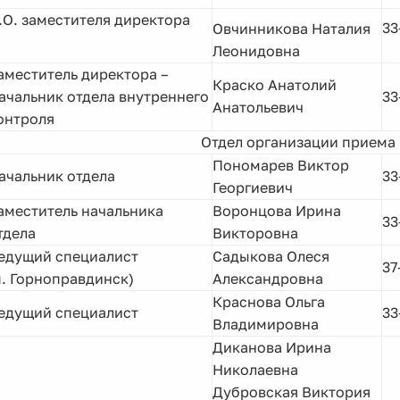
.О. заместителя директора
33
Овчинникова Наталия
Леонидовна
аместитель директора –
Краско Анатолий
ачальник отдела внутреннего
33
Анатольевич
онтроля
Отдел организации приема
Пономарев Виктор
ачальник отдела
33
Георгиевич
аместитель начальника
Воронцова Ирина
33
тдела
Викторовна
едущий специалист
Садыкова Олеся
37
п. Горноправдинск)
Александровна
Краснова Ольга
едущий специалист
33
Владимировна
Диканова Ирина
Николаевна
Дубровская Виктория