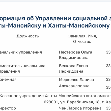
ормация об Управлении социальной 
ты-Мансийску и Ханты-Мансийскому
Должность
Фамилия, Имя,
Отчество
ачальник управления
Нестерова Ольга
33
Владимировна
аместитель начальника
Белкова Елена
33
правления
Леонидовна
риемная
33
Меркелло Лариса
Алексанлровна
35
Казенное учреждение Ханты-Мансийского автономного
628001, ул. Барабинская, 18, г. 
иректор
Чен Лариса Игоревна
33