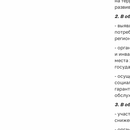
на тер
развив
2. В о
- выяв
потреб
регион
- орга
и инва
места 
госуда
- осу
социа
гарант
обслу
3. В 
- учас
сниже
- орг