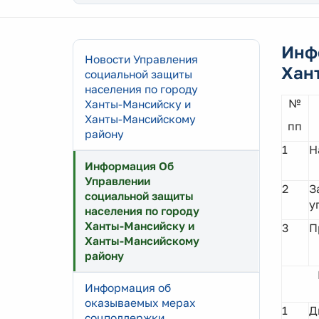
Инф
Новости Управления
Хан
социальной защиты
населения по городу
№
Ханты-Мансийску и
Ханты-Мансийскому
пп
району
1
Н
Информация Об
Управлении
2
З
социальной защиты
у
населения по городу
Ханты-Мансийску и
3
П
Ханты-Мансийскому
району
Информация об
оказываемых мерах
1
Д
соцподдержки