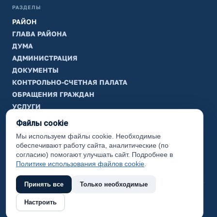
РАЗДЕЛЫ
РАЙОН
ГЛАВА РАЙОНА
ДУМА
АДМИНИСТРАЦИЯ
ДОКУМЕНТЫ
КОНТРОЛЬНО-СЧЕТНАЯ ПАЛАТА
ОБРАЩЕНИЯ ГРАЖДАН
УСЛУГИ
ТИК
Файлы cookie
Мы используем файлы cookie. Необходимые
ИНФОРМАЦИЯ
обеспечивают работу сайта, аналитические (по
Законодательная карта
согласию) помогают улучшать сайт. Подробнее в
Политике использования файлов cookie
.
Карта сайта
Принять все
Только необходимые
(с) 2017 Ханты-Мансийский район, официальный сайт
Настроить
администрации