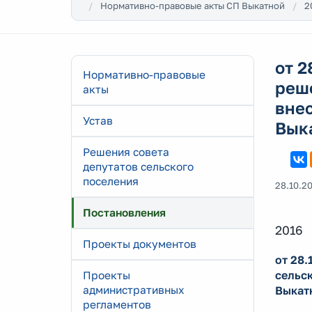
Нормативно-правовые акты СП Выкатной
2
от 2
Нормативно-правовые
реше
акты
внес
Устав
Вык
Решения совета
депутатов сельского
поселения
28.10.2
Постановления
2016
Проекты документов
от 28.
сельск
Проекты
Выкат
административных
регламентов