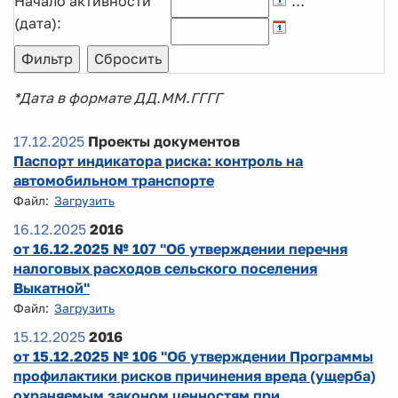
Начало активности
…
(дата):
*Дата в формате ДД.ММ.ГГГГ
17.12.2025
Проекты документов
Паспорт индикатора риска: контроль на
автомобильном транспорте
Файл:
Загрузить
16.12.2025
2016
от 16.12.2025 № 107 "Об утверждении перечня
налоговых расходов сельского поселения
Выкатной"
Файл:
Загрузить
15.12.2025
2016
от 15.12.2025 № 106 "Об утверждении Программы
профилактики рисков причинения вреда (ущерба)
охраняемым законом ценностям при