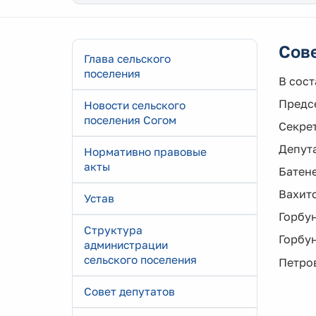
Сове
Глава сельского
поселения
В сост
Предсе
Новости сельского
поселения Согом
Секрет
Депут
Нормативно правовые
акты
Батен
Вахит
Устав
Горбу
Структура
Горбу
администрации
сельского поселения
Петро
Совет депутатов