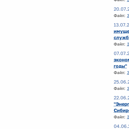
20.07.
Файл:
13.07.
имуще
службы
Файл:
07.07.
эконом
годы"
Файл:
25.06.
Файл:
22.06.
"Энер
Сибир
Файл:
04.06.