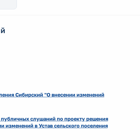
ий
еления Сибирский "О внесении изменений
и публичных слушаний по проекту решения
ии изменений в Устав сельского поселения