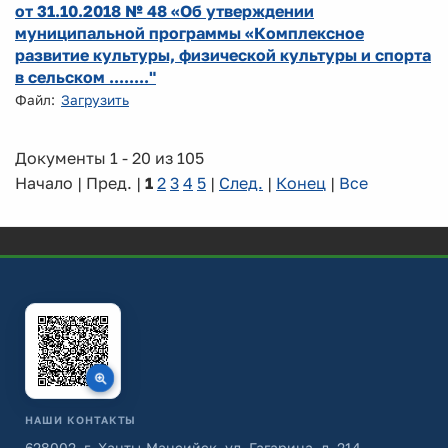
от 31.10.2018 № 48 «Об утверждении
муниципальной программы «Комплексное
развитие культуры, физической культуры и спорта
в сельском ........"
Файл:
Загрузить
Документы 1 - 20 из 105
Начало | Пред. |
1
2
3
4
5
|
След.
|
Конец
|
Все
НАШИ КОНТАКТЫ
628002, г. Ханты-Мансийск, ул. Гагарина, д. 214