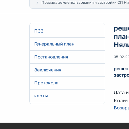
Правила землепользования и застройки СП Н
реше
ПЗЗ
план
Нял
Генеральный план
Постановления
05.02.2
решени
Заключения
застр
Протокола
Дата и
карты
Количе
Возвра