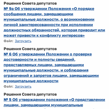
Решения Совета депутатов
№ 9а Об утверждении Положения «О порядке
сообщения лицами, замещающими
муниципальные должности, о возникновении
личной заинтересованности при исполнении
должностных обязанностей, которая приводит или
может привести к конфликту интересов»
Файл:
Загрузить
Решения Совета депутатов
№ 6 Об утверждении Положении о проверке
достоверности и полноты сведений,
представляемых лицами, замещающими
муниципальные должности, и соблюдения
ограничений и запретов лицами, замещающими
муниципальные должности
Файл:
Загрузить
Решения Совета депутатов
№ 5 Об утверждении положения «О представлении
лицами, замещающими муниципальные