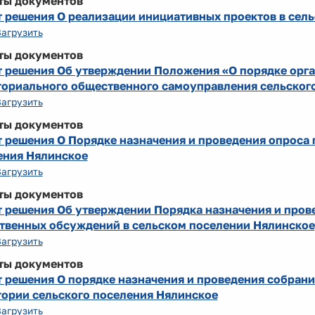
ты документов
т решения О реализации инициативных проектов в сел
Загрузить
ты документов
т решения Об утверждении Положения «О порядке орг
ториального общественного самоуправления сельског
Загрузить
ты документов
 решения О Порядке назначения и проведения опроса 
ения Нялинское
Загрузить
ты документов
т решения Об утверждении Порядка назначения и пров
твенных обсуждений в сельском поселении Нялинское
Загрузить
ты документов
 решения О порядке назначения и проведения собрани
тории сельского поселения Нялинское
Загрузить