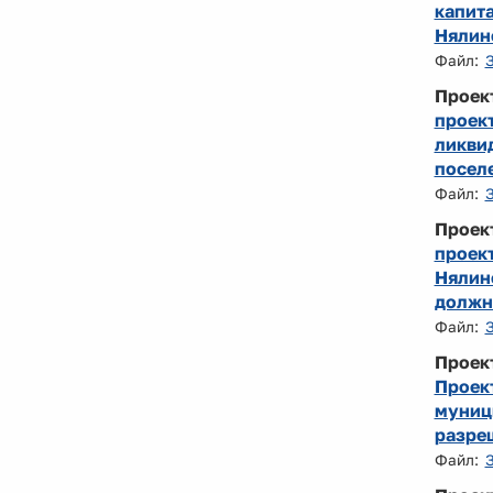
капит
Нялин
Файл:
Проек
проек
ликви
посел
Файл:
Проек
проек
Нялин
должн
Файл:
Проек
Проек
муниц
разреш
Файл: