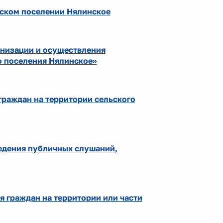
ьском поселении Нялинское
анизации и осуществления
о поселения Нялинское»
граждан на территории сельского
едения публичных слушаний,
я граждан на территории или части