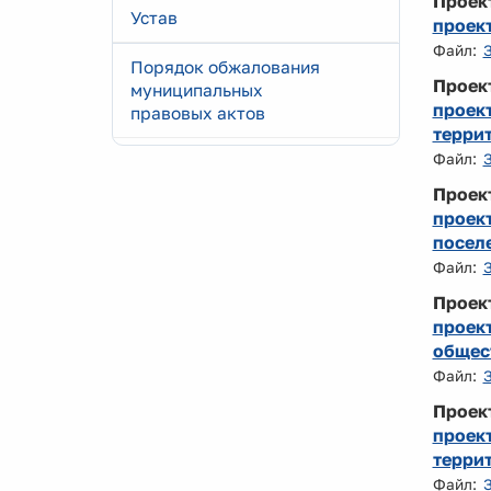
Проек
Устав
проек
Файл:
Порядок обжалования
Проек
муниципальных
проек
правовых актов
терри
Файл:
Проек
проект
посел
Файл:
Проек
проек
общес
Файл:
Проек
проект
терри
Файл: