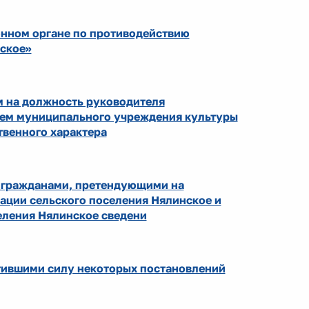
нном органе по противодействию
нское»
м на должность руководителя
лем муниципального учреждения культуры
твенного характера
и гражданами, претендующими на
ции сельского поселения Нялинское и
ления Нялинское сведени
атившими силу некоторых постановлений