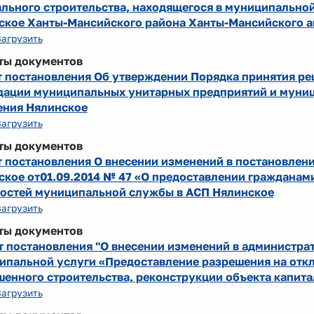
ального строительства, находящегося в муниципальной
ское Ханты-Мансийского района Ханты-Мансийского а
Загрузить
ты документов
т постановления Об утверждении Порядка принятия ре
дации муниципальных унитарных предприятий и муни
ения Нялинское
Загрузить
ты документов
т постановления О внесении изменений в постановлен
ское от01.09.2014 № 47 «О предоставлении граждана
остей муниципальной службы в АСП Нялинское
Загрузить
ты документов
т постановления "О внесении изменений в администра
ипальной услуги «Предоставление разрешения на отк
енного строительства, реконструкции объекта капита
Загрузить