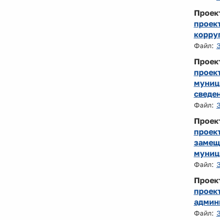
Проек
проек
корру
Файл:
Проек
проек
муниц
сведен
Файл:
Проек
проек
замещ
муниц
Файл:
Проек
проек
админ
Файл: