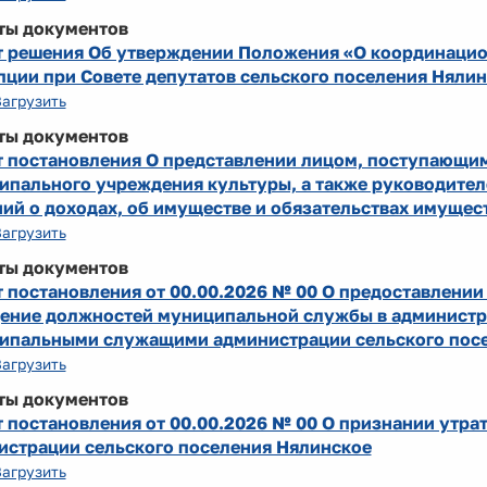
ты документов
т решения Об утверждении Положения «О координацио
пции при Совете депутатов сельского поселения Няли
Загрузить
ты документов
т постановления О представлении лицом, поступающи
ипального учреждения культуры, а также руководите
ий о доходах, об имуществе и обязательствах имущес
Загрузить
ты документов
т постановления от 00.00.2026 № 00 О предоставлени
ение должностей муниципальной службы в администра
ипальными служащими администрации сельского посе
Загрузить
ты документов
т постановления от 00.00.2026 № 00 О признании утр
истрации сельского поселения Нялинское
Загрузить