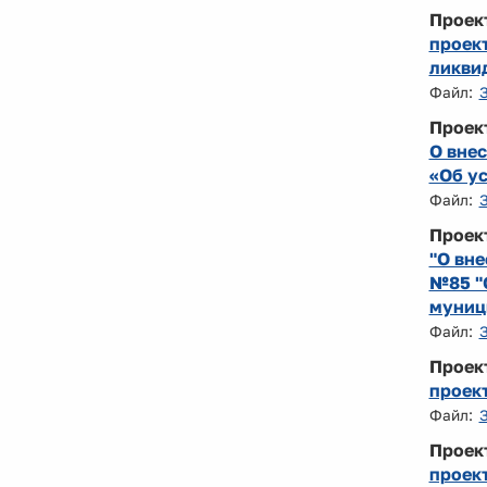
Проек
проек
ликви
Файл:
Проек
О внес
«Об у
Файл:
Проек
"О вне
№85 "
муниц
Файл:
Проек
проект
Файл:
Проек
проек