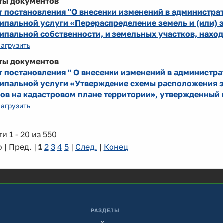
ты документов
т постановления "О внесении изменений в администра
ипальной услуги «Перераспределение земель и (или) 
пальной собственности, и земельных участков, наход
Загрузить
ты документов
т постановления " О внесении изменений в администр
ипальной услуги «Утверждение схемы расположения з
ков на кадастровом плане территории», утвержденный
Загрузить
и 1 - 20 из 550
 | Пред. |
1
2
3
4
5
|
След.
|
Конец
РАЗДЕЛЫ