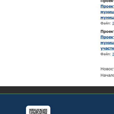
Проек
Проек
муниц
муници
Файл:
Проек
Проек
муниц
участ
Файл:
Новост
Начало