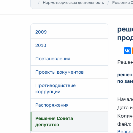
Нормотворческая деятельность
Решения С
реш
2009
про
2010
Постановления
Решен
Проекты документов
решен
по за
Противодействие
коррупции
Начало
Распоряжения
Дата и
Количе
Решения Совета
Файл
депутатов
Возвра