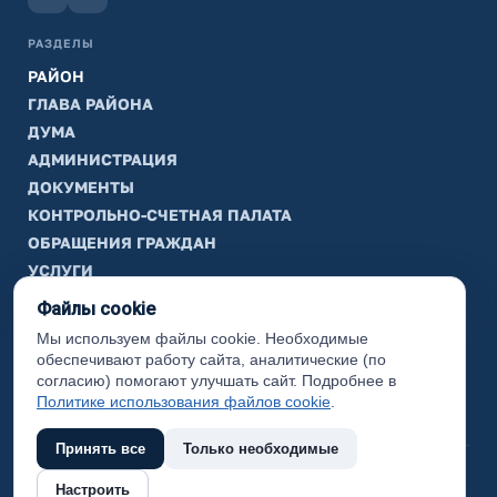
РАЗДЕЛЫ
РАЙОН
ГЛАВА РАЙОНА
ДУМА
АДМИНИСТРАЦИЯ
ДОКУМЕНТЫ
КОНТРОЛЬНО-СЧЕТНАЯ ПАЛАТА
ОБРАЩЕНИЯ ГРАЖДАН
УСЛУГИ
ТИК
Файлы cookie
Мы используем файлы cookie. Необходимые
ИНФОРМАЦИЯ
обеспечивают работу сайта, аналитические (по
Законодательная карта
согласию) помогают улучшать сайт. Подробнее в
Политике использования файлов cookie
.
Карта сайта
Принять все
Только необходимые
(с) 2017 Ханты-Мансийский район, официальный сайт
Настроить
администрации