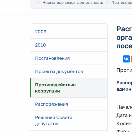
Нормотворческая деятельность
Противоде
Рас
2009
орг
пос
2010
Постановления
Проти
Проекты документов
Распо
Противодействие
админ
коррупции
Распоряжения
Начало
Дата и
Решения Совета
Количе
депутатов
Файл