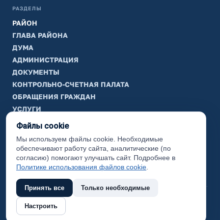
РАЗДЕЛЫ
РАЙОН
ГЛАВА РАЙОНА
ДУМА
АДМИНИСТРАЦИЯ
ДОКУМЕНТЫ
КОНТРОЛЬНО-СЧЕТНАЯ ПАЛАТА
ОБРАЩЕНИЯ ГРАЖДАН
УСЛУГИ
ТИК
Файлы cookie
Мы используем файлы cookie. Необходимые
ИНФОРМАЦИЯ
обеспечивают работу сайта, аналитические (по
Законодательная карта
согласию) помогают улучшать сайт. Подробнее в
Политике использования файлов cookie
.
Карта сайта
Принять все
Только необходимые
(с) 2017 Ханты-Мансийский район, официальный сайт
Настроить
администрации