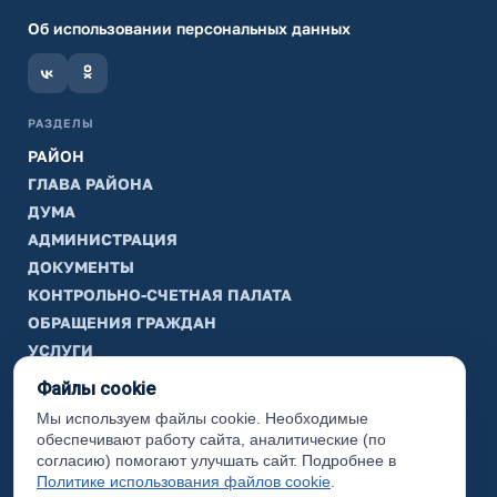
Об использовании персональных данных
РАЗДЕЛЫ
РАЙОН
ГЛАВА РАЙОНА
ДУМА
АДМИНИСТРАЦИЯ
ДОКУМЕНТЫ
КОНТРОЛЬНО-СЧЕТНАЯ ПАЛАТА
ОБРАЩЕНИЯ ГРАЖДАН
УСЛУГИ
ТИК
Файлы cookie
Мы используем файлы cookie. Необходимые
ИНФОРМАЦИЯ
обеспечивают работу сайта, аналитические (по
Законодательная карта
согласию) помогают улучшать сайт. Подробнее в
Политике использования файлов cookie
.
Карта сайта