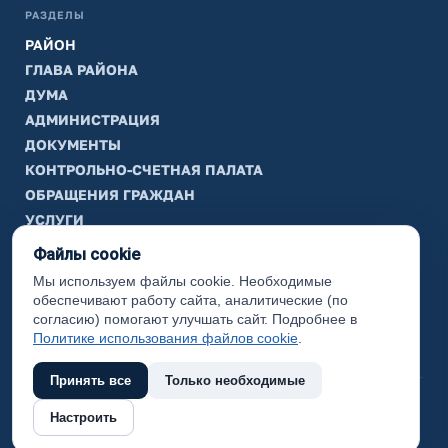
РАЗДЕЛЫ
РАЙОН
ГЛАВА РАЙОНА
ДУМА
АДМИНИСТРАЦИЯ
ДОКУМЕНТЫ
КОНТРОЛЬНО-СЧЕТНАЯ ПАЛАТА
ОБРАЩЕНИЯ ГРАЖДАН
УСЛУГИ
ТИК
Файлы cookie
Мы используем файлы cookie. Необходимые
ИНФОРМАЦИЯ
обеспечивают работу сайта, аналитические (по
Законодательная карта
согласию) помогают улучшать сайт. Подробнее в
Политике использования файлов cookie
.
Карта сайта
Принять все
Только необходимые
(с) 2017 Ханты-Мансийский район, официальный сайт
Настроить
администрации