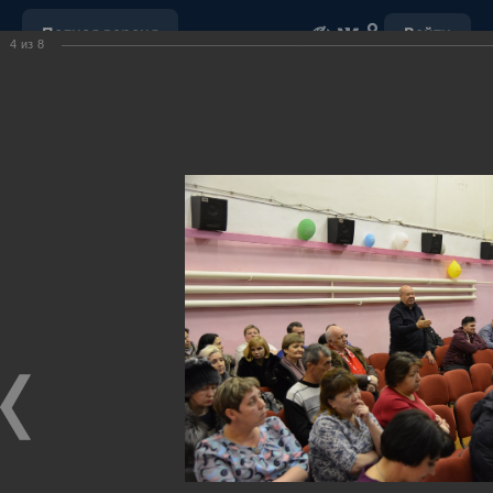
Полная версия
Войти
4
из
8
ОБРАЩЕНИЕ С ОТХОДАМИ
УБОРКА СНЕГА
"НАШ ДОМ"
ПОРУЧЕНИЯ ГУБЕРНАТОРА ХМАО-ЮГРЫ
ОТКРЫТЫЕ ДАННЫЕ
МУНИЦИПАЛЬНЫЕ ЗАКУПКИ
ПОЧТА
ВИДЕО
Ханты-Мансийский район,
официальный сайт
администрации