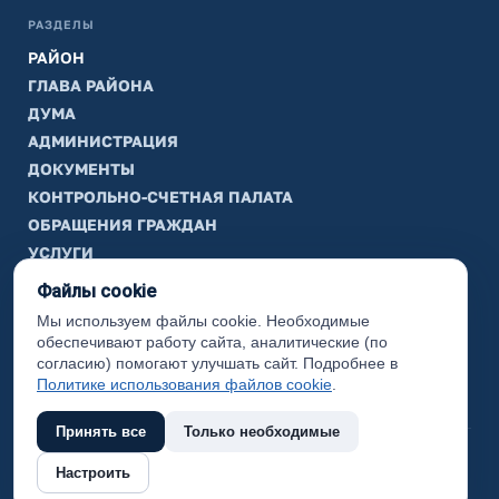
РАЗДЕЛЫ
РАЙОН
ГЛАВА РАЙОНА
ДУМА
АДМИНИСТРАЦИЯ
ДОКУМЕНТЫ
КОНТРОЛЬНО-СЧЕТНАЯ ПАЛАТА
ОБРАЩЕНИЯ ГРАЖДАН
УСЛУГИ
ТИК
Файлы cookie
Мы используем файлы cookie. Необходимые
ИНФОРМАЦИЯ
обеспечивают работу сайта, аналитические (по
Законодательная карта
согласию) помогают улучшать сайт. Подробнее в
Политике использования файлов cookie
.
Карта сайта
Принять все
Только необходимые
(с) 2017 Ханты-Мансийский район, официальный сайт
Настроить
администрации