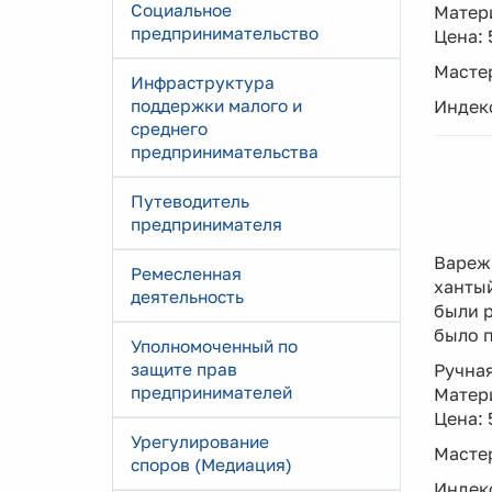
Социальное
Матери
предпринимательство
Цена: 
Мастер
Инфраструктура
поддержки малого и
Индекс
среднего
предпринимательства
Путеводитель
предпринимателя
Варежк
Ремесленная
хантый
деятельность
были р
было 
Уполномоченный по
защите прав
Ручная
предпринимателей
Матери
Цена: 
Урегулирование
Мастер
споров (Медиация)
Индекс