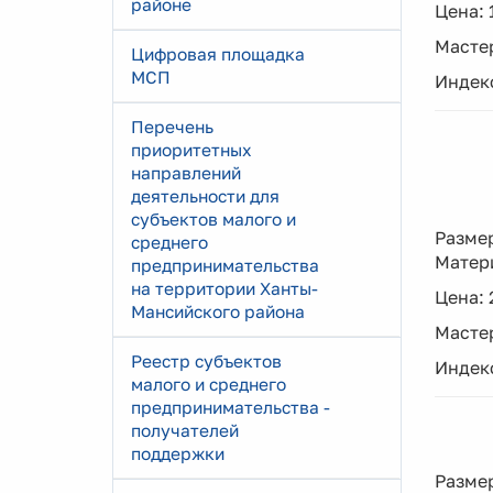
районе
Цена: 
Мастер
Цифровая площадка
МСП
Индекс
Перечень
приоритетных
направлений
деятельности для
субъектов малого и
Размер
среднего
Матер
предпринимательства
на территории Ханты-
Цена: 
Мансийского района
Мастер
Реестр субъектов
Индекс
малого и среднего
предпринимательства -
получателей
поддержки
Размер