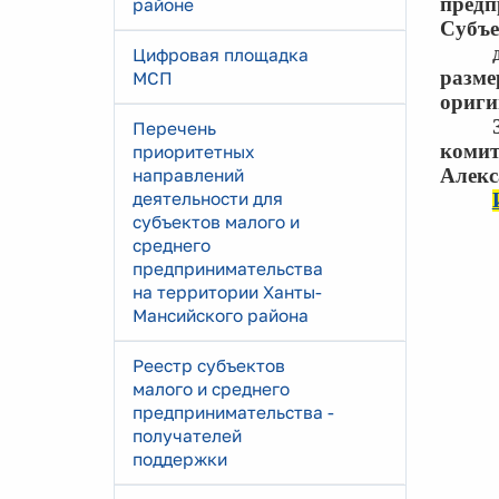
предп
районе
Субъе
Цифровая площадка
разме
МСП
ориги
Перечень
коми
приоритетных
Алекс
направлений
деятельности для
субъектов малого и
среднего
предпринимательства
на территории Ханты-
Мансийского района
Реестр субъектов
малого и среднего
предпринимательства -
получателей
поддержки