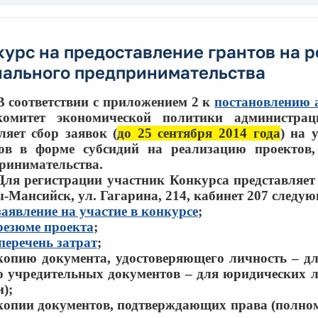
урс на предоставление грантов на 
иального предпринимательства
В соответствии с приложением 2 к
постановлению 
митет экономической политики администрац
ляет сбор заявок (
до 25 сентября 2014 года
) на 
ов в форме субсидий на реализацию проектов,
ринимательства.
Для регистрации участник Конкурса представляет 
-Мансийск, ул. Гагарина, 214, кабинет 207 следу
заявление на участие в конкурсе
;
резюме проекта
;
перечень затрат
;
копию документа, удостоверяющего личность – д
 учредительных документов – для юридических л
);
копии документов, подтверждающих права (полно