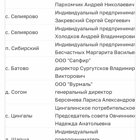
Пархомчик Андрей Николаевич
Индивидуальный предпринимате
с. Селиярово
Закревский Сергей Сергеевич
Индивидуальный предпринимате
с. Селиярово
Холодков Андрей Владимирович
Индивидуальный предпринимате
п. Сибирский
Бесчастных Маргарита Васильев
ООО "Сапфир"
с. Батово
директор Сургутсков Владимир
Викторович
ООО "Вурмаль"
д. Согом
генеральный директор
Берсенева Лариса Александровн
Цингалинское потребительское 
с. Цингалы
Председатель совета Овчинников
Надежда Анатольевна
Индивидуальный
д. Шапша
предприниматель