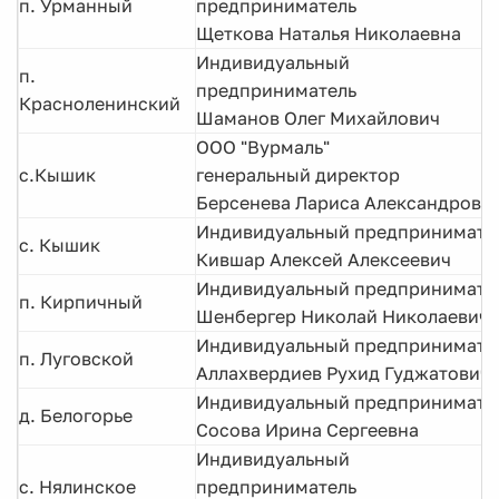
п. Урманный
предприниматель
Щеткова Наталья Николаевна
Индивидуальный
п.
предприниматель
Красноленинский
Шаманов Олег Михайлович
ООО "Вурмаль"
с.Кышик
генеральный директор
Берсенева Лариса Александровн
Индивидуальный предпринимате
с. Кышик
Кившар Алексей Алексеевич
Индивидуальный предпринимат
п. Кирпичный
Шенбергер Николай Николаевич
Индивидуальный предприним
п. Луговской
Аллахвердиев Рухид Гуджатович
Индивидуальный предпринимате
д. Белогорье
Сосова Ирина Сергеевна
Индивидуальный
с. Нялинское
предприниматель