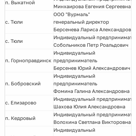
п. Выкатной
Минхаирова Евгения Сергеевна
ООО "Вурмаль"
с. Тюли
генеральный директор
Берсенева
Лариса Александровн
Индивидуальный предпринимате
с. Тюли
Собольников Петр Роальдович
Индивидуальный
п. Горноправдинск
предприниматель
Берсенев Юрий Александрович
Индивидуальный
п. Бобровский
предприниматель
Фомина Галина Александровна
Индивидуальный предпринимат
с. Елизарово
Шахова Юлия Александровна
Индивидуальный предпринимате
п. Кедровый
Волохина Светлана Викторовна
Индивидуальный