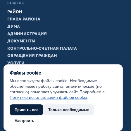
РАЗДЕЛЫ
РАЙОН
ГЛАВА РАЙОНА
ДУМА
АДМИНИСТРАЦИЯ
ДОКУМЕНТЫ
КОНТРОЛЬНО-СЧЕТНАЯ ПАЛАТА
ОБРАЩЕНИЯ ГРАЖДАН
УСЛУГИ
ТИК
Файлы cookie
Мы используем файлы cookie. Необходимые
ИНФОРМАЦИЯ
обеспечивают работу сайта, аналитические (по
Законодательная карта
согласию) помогают улучшать сайт. Подробнее в
Политике использования файлов cookie
.
Карта сайта
Принять все
Только необходимые
(с) 2017 Ханты-Мансийский район, официальный сайт
Настроить
администрации