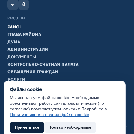
РАЗДЕЛЫ
РАЙОН
ГЛАВА РАЙОНА
ДУМА
АДМИНИСТРАЦИЯ
ДОКУМЕНТЫ
КОНТРОЛЬНО-СЧЕТНАЯ ПАЛАТА
ОБРАЩЕНИЯ ГРАЖДАН
УСЛУГИ
ТИК
Файлы cookie
Мы используем файлы cookie. Необходимые
ИНФОРМАЦИЯ
обеспечивают работу сайта, аналитические (по
Законодательная карта
согласию) помогают улучшать сайт. Подробнее в
Политике использования файлов cookie
.
Карта сайта
Принять все
Только необходимые
(с) 2017 Ханты-Мансийский район, официальный сайт