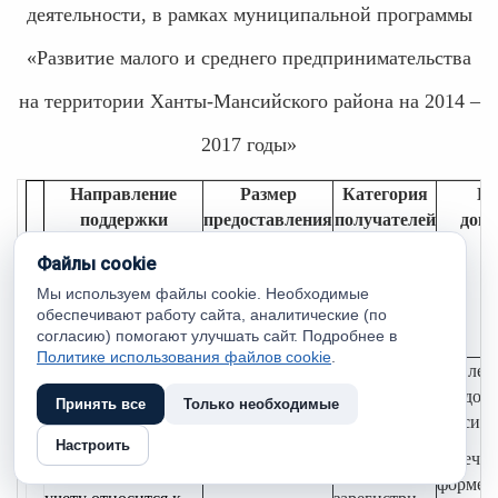
деятельности, в рамках муниципальной программы
«Развитие малого и среднего предпринимательства
на территории Ханты-Мансийского района на 2014 –
2017 годы»
Направление
Размер
Категория
Пе
поддержки
предоставления
получателей
доку
поддержки
Файлы cookie
(по фактически
Мы используем файлы cookie. Необходимые
понесенным
обеспечивают работу сайта, аналитические (по
затратам)
согласию) помогают улучшать сайт. Подробнее в
Политике использования файлов cookie
.
1.
Приобретение,
50 % не более
субъекты
заявлен
доставка, монтаж
200 000
малого и
предост
Принять все
Только необходимые
оборудования,
рублей
среднего
субсиди
Настроить
которое по
предприни-
перечен
бухгалтерскому
мательства,
форме;