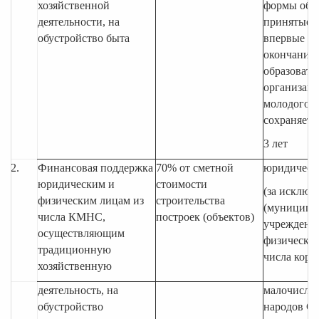
хозяйственной
формы обу
деятельности, на
принятые н
обустройство быта
впервые по
окончания
образовате
организаци
молодого с
сохраняетс
3 лет
2.
Финансовая поддержка
70% от сметной
юридическ
юридическим и
стоимости
(за исключ
физическим лицам из
строительства
(муниципа
числа КМНС,
построек (объектов)
учреждений
осуществляющим
физические
традиционную
числа кор
хозяйственную
деятельность, на
малочисле
обустройство
народов Се