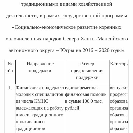
традиционными видами хозяйственной
деятельности, в рамках государственной программы
«Социально-экономическое развитие коренных
малочисленных народов Севера Ханты-Мансийского
автономного округа – Югры на 2016 – 2020 годы»
№
Направление
Размер
Категория 
п\п
поддержки
предоставления
поддержки
1.
Финансовая поддержка
единовременная
выпускник
молодых специалистов
финансовая помощь
профессио
из числа КМНС,
в сумме 100,0 тыс.
образовате
выезжающих на работу
рублей
организаци
в места традиционного
образовате
проживания и
организац
традиционной
образовани