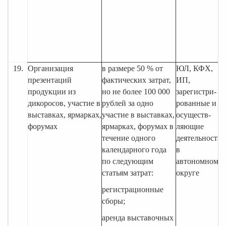
(
19.
Организация
в размере 50 % от
ЮЛ, КФХ,
презентаций
фактических затрат,
ИП,
продукции из
но не более 100 000
зарегистри-
дикоросов, участие в
рублей за одно
рованные и
выставках, ярмарках,
участие в выставках,
осуществ-
форумах
ярмарках, форумах в
ляющие
течение одного
деятельность
календарного года
в
по следующим
автономном
статьям затрат:
округе
регистрационные
сборы;
аренда выставочных