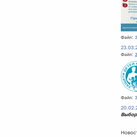
Файл:
23.03.
Файл:
Файл:
20.02.
Выбор 
Новост