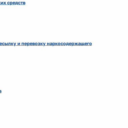
их средств
ресылку и перевозку наркосодержащего
а