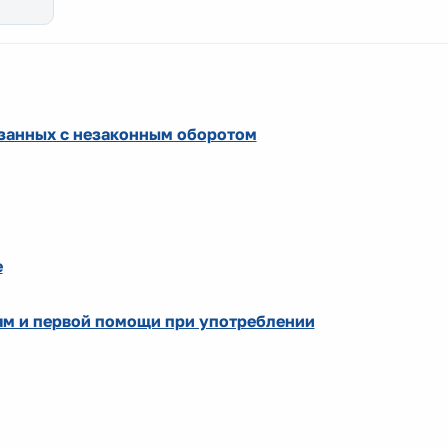
язанных с незаконным оборотом
е
ям и первой помощи при употреблении