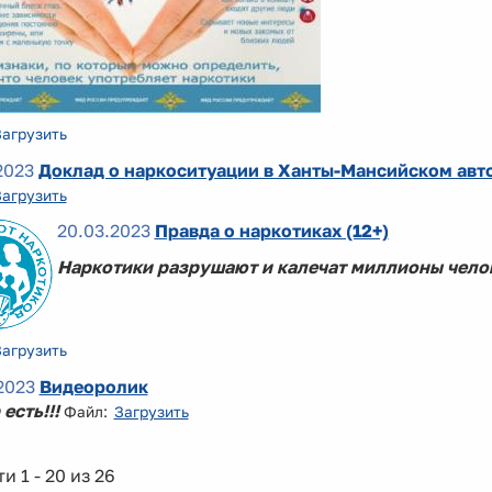
Загрузить
2023
Доклад о наркоситуации в Ханты-Мансийском авто
Загрузить
20.03.2023
Правда о наркотиках (12+)
Наркотики разрушают и калечат миллионы чело
Загрузить
2023
Видеоролик
есть!!!
Файл:
Загрузить
и 1 - 20 из 26