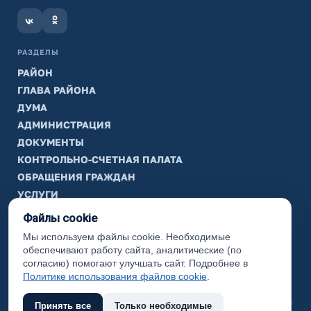
РАЗДЕЛЫ
РАЙОН
ГЛАВА РАЙОНА
ДУМА
АДМИНИСТРАЦИЯ
ДОКУМЕНТЫ
КОНТРОЛЬНО-СЧЕТНАЯ ПАЛАТА
ОБРАЩЕНИЯ ГРАЖДАН
УСЛУГИ
ТИК
Файлы cookie
Мы используем файлы cookie. Необходимые
ИНФОРМАЦИЯ
обеспечивают работу сайта, аналитические (по
Законодательная карта
согласию) помогают улучшать сайт. Подробнее в
Политике использования файлов cookie
.
Карта сайта
Принять все
Только необходимые