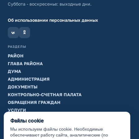
Суббота - воскресенье: выходные дни.
Об использовании персональных данных
РАЗДЕЛЫ
РАЙОН
ГЛАВА РАЙОНА
ДУМА
АДМИНИСТРАЦИЯ
ДОКУМЕНТЫ
КОНТРОЛЬНО-СЧЕТНАЯ ПАЛАТА
ОБРАЩЕНИЯ ГРАЖДАН
УСЛУГИ
ТИК
Файлы cookie
Мы используем файлы cookie. Необходимые
ИНФОРМАЦИЯ
обеспечивают работу сайта, аналитические (по
Законодательная карта