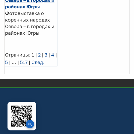
Севера – в городах и
районах Югры
Фотовыставка о
коренных народах
Севера – в городах и
районах Югры
Страницы:
1
|
2
|
3
|
4
|
5
|
...
|
517
|
След.