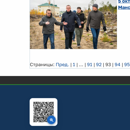
5 ок
Манс
Страницы:
Пред.
|
1
|
...
|
91
|
92
|
93
|
94
|
95