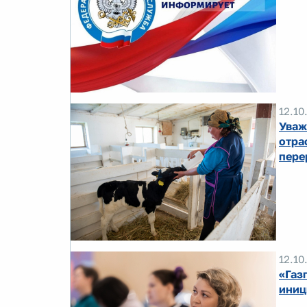
12.10
Уваж
отра
пере
12.10
«Газ
иниц