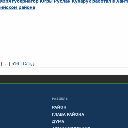
тября губернатор Югры Руслан Кухарук работал в Хант
ийском районе
|
...
|
516
|
След.
РАЗДЕЛЫ
РАЙОН
ГЛАВА РАЙОНА
ДУМА