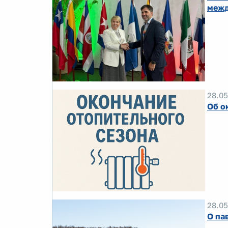
межд
28.05
Об о
28.05
О па