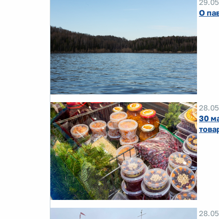
29.05
О па
28.05
30 м
това
28.05