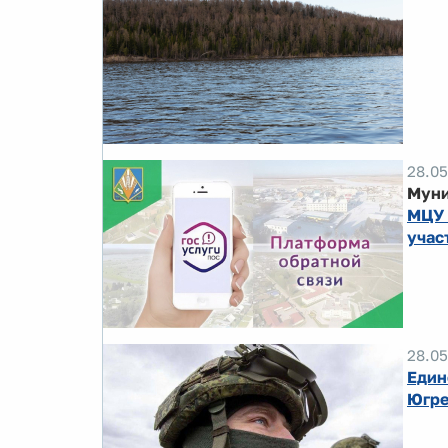
28.05
Муни
МЦУ 
учас
28.05
Един
Югр