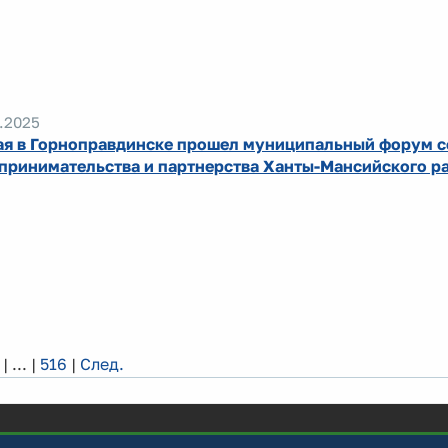
.2025
ая в Горноправдинске прошел муниципальный форум 
принимательства и партнерства Ханты-Мансийского р
|
...
|
516
|
След.