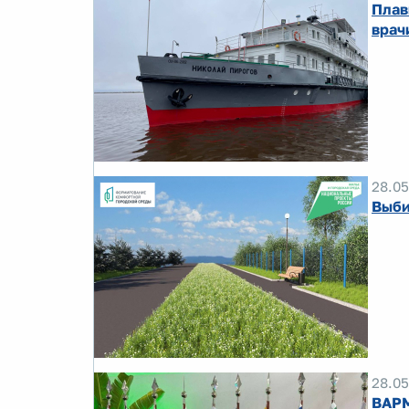
Плав
врач
28.05
Выби
28.05
ВАРМ