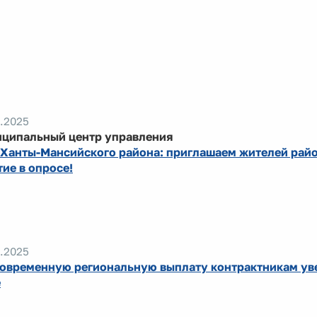
.2025
ципальный центр управления
Ханты-Мансийского района: приглашаем жителей райо
тие в опросе!
.2025
овременную региональную выплату контрактникам ув
е