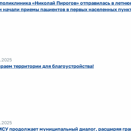
поликлиника «Николай Пирогов» отправилась в летню
и начали приемы пациентов в первых населенных пунк
.2025
раем территории для благоустройства!
.2025
СУ продолжает муниципальный диалог, расширяя гр