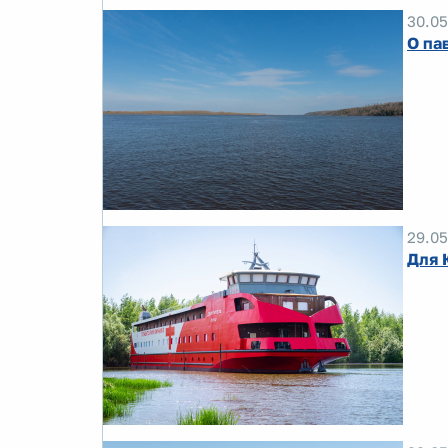
30.05
О па
29.05
Для 