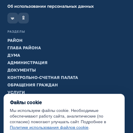
Об использовании персональных данных
РАЗДЕЛЫ
РАЙОН
ГЛАВА РАЙОНА
ДУМА
АДМИНИСТРАЦИЯ
ДОКУМЕНТЫ
КОНТРОЛЬНО-СЧЕТНАЯ ПАЛАТА
ОБРАЩЕНИЯ ГРАЖДАН
УСЛУГИ
ТИК
Файлы cookie
Мы используем файлы cookie. Необходимые
ИНФОРМАЦИЯ
обеспечивают работу сайта, аналитические (по
Законодательная карта
согласию) помогают улучшать сайт. Подробнее в
Политике использования файлов cookie
.
Карта сайта