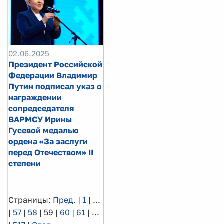
02.06.2025
Президент Российской
Федерации Владимир
Путин подписал указ о
награждении
сопредседателя
ВАРМСУ Ирины
Гусевой медалью
ордена «За заслуги
перед Отечеством» II
степени
Страницы:
Пред.
|
1
|
...
|
57
|
58
|
59
|
60
|
61
|
...