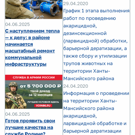
29.04.2020
График 1 этапа выполнения
работ по проведению
04.06.2025
акарицидной,
С наступлением тепла
дезинсекционной
— к делу: в районе
(ларвицидной) обработки,
начинается
барьерной дератизации, а
масштабный ремонт
также сбору и утилизации
коммунальной
трупов животных на
инфраструктуры
территории Ханты-
Мансийского района
24.04.2020
Информация о проведении
на территории Ханты-
Мансийского района
04.06.2025
акарицидной,
Готов проявить свои
ларвицидной обработке и
лучшие качества на
барьерной дератизации
службе Родине?