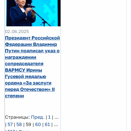
02.06.2025
Президент Российской
Федерации Владимир
Путин подписал указ о
награждении
сопредседателя
ВАРМСУ Ирины
Гусевой медалью
ордена «За заслуги
перед Отечеством» II
степени
Страницы:
Пред.
|
1
|
...
|
57
|
58
|
59
|
60
|
61
|
...