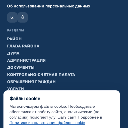
Об использовании персональных данных
РАЗДЕЛЫ
РАЙОН
ГЛАВА РАЙОНА
ДУМА
АДМИНИСТРАЦИЯ
ДОКУМЕНТЫ
КОНТРОЛЬНО-СЧЕТНАЯ ПАЛАТА
ОБРАЩЕНИЯ ГРАЖДАН
УСЛУГИ
ТИК
Файлы cookie
Мы используем файлы cookie. Необходимые
ИНФОРМАЦИЯ
обеспечивают работу сайта, аналитические (по
Законодательная карта
согласию) помогают улучшать сайт. Подробнее в
Политике использования файлов cookie
.
Карта сайта