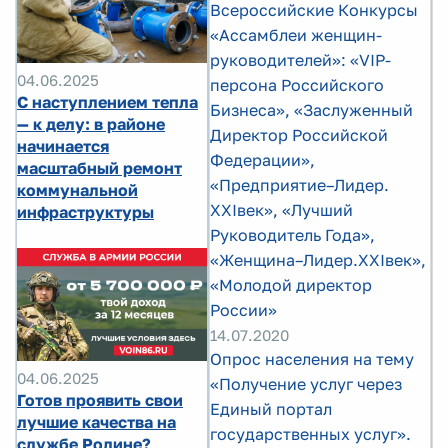
Всероссийские Конкурсы
«Ассамблеи женщин-
руководителей»: «VIP-
04.06.2025
персона Российского
С наступлением тепла
Бизнеса», «Заслуженный
— к делу: в районе
Директор Российской
начинается
Федерации»,
масштабный ремонт
«Предприятие–Лидер.
коммунальной
XXIвек», «Лучший
инфраструктуры
Руководитель Года»,
«Женщина–Лидер.XXIвек»,
«Молодой директор
России»
14.07.2020
Опрос населения на тему
04.06.2025
«Получение услуг через
Готов проявить свои
Единый портал
лучшие качества на
государственных услуг».
службе Родине?