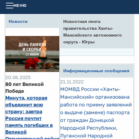
МЕНЮ
Новости
Новостная лента
правительства Ханты-
Мансийского автономного
округа - Югры
Информационные сообщения
20.06.2025
21.11.2022
80 лет Великой
МОМВД России «Ханты-
Победе
Мансийский» организована
Минута, которая
объединит всю
работа по приему заявлений
страну: завтра
о выдаче (замене) паспорта
Россия почтит
от граждан Донецкой
память погибших в
Народной Республики,
Великой
Луганской Народной
Отечественной войне