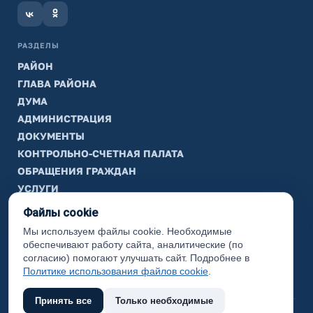
РАЗДЕЛЫ
РАЙОН
ГЛАВА РАЙОНА
ДУМА
АДМИНИСТРАЦИЯ
ДОКУМЕНТЫ
КОНТРОЛЬНО-СЧЕТНАЯ ПАЛАТА
ОБРАЩЕНИЯ ГРАЖДАН
УСЛУГИ
ТИК
Файлы cookie
Мы используем файлы cookie. Необходимые
ИНФОРМАЦИЯ
обеспечивают работу сайта, аналитические (по
Законодательная карта
согласию) помогают улучшать сайт. Подробнее в
Политике использования файлов cookie
.
Карта сайта
Принять все
Только необходимые