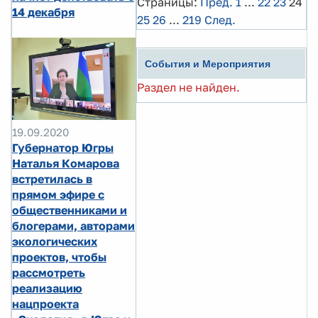
Страницы:
Пред.
1
...
22
23
24
14 декабря
25
26
...
219
След.
События и Мероприятия
Раздел не найден.
19.09.2020
Губернатор Югры
Наталья Комарова
встретилась в
прямом эфире с
общественниками и
блогерами, авторами
экологических
проектов, чтобы
рассмотреть
реализацию
нацпроекта