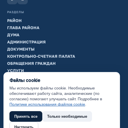
РАЗДЕЛЫ
РАЙОН
ГЛАВА РАЙОНА
ДУМА
АДМИНИСТРАЦИЯ
ДОКУМЕНТЫ
КОНТРОЛЬНО-СЧЕТНАЯ ПАЛАТА
ОБРАЩЕНИЯ ГРАЖДАН
УСЛУГИ
ТИК
Файлы cookie
Мы используем файлы cookie. Необходимые
ИНФОРМАЦИЯ
обеспечивают работу сайта, аналитические (по
Законодательная карта
согласию) помогают улучшать сайт. Подробнее в
Политике использования файлов cookie
.
Карта сайта
Принять все
Только необходимые
(с) 2017 Ханты-Мансийский район, официальный сайт
Настроить