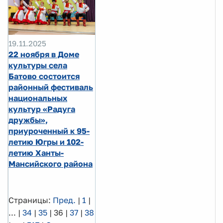
19.11.2025
22 ноября в Доме
культуры села
Батово состоится
районный фестиваль
национальных
культур «Радуга
дружбы»,
приуроченный к 95-
летию Югры и 102-
летию Ханты-
Мансийского района
Страницы:
Пред.
|
1
|
...
|
34
|
35
|
36
|
37
|
38