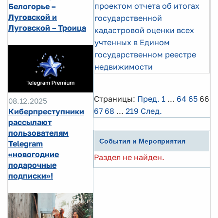
проектом отчета об итогах
Белогорье –
Луговской и
государственной
Луговской – Троица
кадастровой оценки всех
учтенных в Едином
государственном реестре
недвижимости
Страницы:
Пред.
1
...
64
65
66
08.12.2025
67
68
...
219
След.
Киберпреступники
рассылают
пользователям
События и Мероприятия
Telegram
«новогодние
Раздел не найден.
подарочные
подписки»!