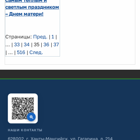
светлым праздником
– Днем матери!
Страницы:
Пред.
|
1
|
...
|
33
|
34
|
35
|
36
|
37
|
...
|
516
|
След.
НАШИ КОНТАКТЫ
628002, г. Ханты-Мансийск, ул. Гагарина, д. 214