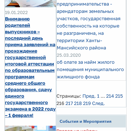
предпринимательства -
арендаторам земельных
19.01.2022
участков, государственная
Вниманию
родителей
собственность на которые
выпускников –
не разграничена, на
последний день
территории Ханты-
приема заявлений на
Мансийского района
прохождение
25.03.2020
государственной
об олате за найм жилого
итоговой аттестации
помещения муниципального
по образовательным
программам
жилищного фонда
среднего общего
образования, сдачу
единого
Страницы:
Пред.
1
...
214
215
государственного
216
217
218
219
След.
экзамена в 2022 году
– 1 февраля!
События и Мероприятия