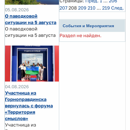
Страницы:
Пред.
1
...
206
207
208
209
210
...
219
След.
05.08.2026
О паводковой
ситуации на 5 августа
События и Мероприятия
О паводковой
ситуации на 5 августа
Раздел не найден.
04.08.2026
Участница из
Горноправдинска
вернулась с форума
«Территория
смыслов»
Участница из