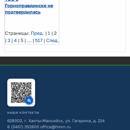
Горноправдинске не
подтвердилась
Страницы:
Пред.
|
1
|
2
|
3
|
4
|
5
|
...
|
517
|
След.
НАШИ КОНТАКТЫ
628002, г. Ханты-Мансийск, ул. Гагарина, д. 214
8 (3467) 352800
office@hmrn.ru