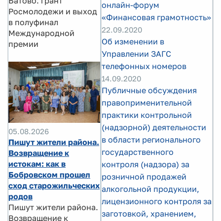
Батово: грант
онлайн-форум
Росмолодежи и выход
«Финансовая грамотность»
в полуфинал
22.09.2020
Международной
Об изменении в
премии
Управлении ЗАГС
телефонных номеров
14.09.2020
Публичные обсуждения
правоприменительной
практики контрольной
(надзорной) деятельности
05.08.2026
в области регионального
Пишут жители района.
государственного
Возвращение к
истокам: как в
контроля (надзора) за
Бобровском прошел
розничной продажей
сход старожильческих
алкогольной продукции,
родов
лицензионного контроля за
Пишут жители района.
заготовкой, хранением,
Возвращение к