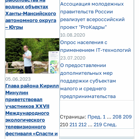
Ассоциация молодежных
водных объектах
правительств России
Ханты-Мансийского
реализует всероссийский
автономного округа
– Югры
проект "ProКадры"
10.08.2020
Опрос населения с
применением IT-технологий
23.07.2020
O предоставлении
дополнительных мер
05.06.2023
поддержки субъектам
Глава района Кирилл
малого и среднего
Минулин
предпринимательства
приветствовал
участников XXVII
Международного
Страницы:
Пред.
1
...
208
209
экологического
210
211
212
...
219
След.
телевизионного
фестиваля «Спасти и