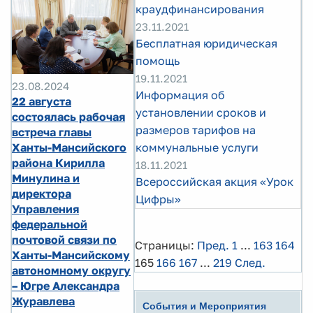
краудфинансирования
23.11.2021
Бесплатная юридическая
помощь
19.11.2021
23.08.2024
Информация об
22 августа
установлении сроков и
состоялась рабочая
размеров тарифов на
встреча главы
коммунальные услуги
Ханты-Мансийского
района Кирилла
18.11.2021
Минулина и
Всероссийская акция «Урок
директора
Цифры»
Управления
федеральной
почтовой связи по
Страницы:
Пред.
1
...
163
164
Ханты-Мансийскому
165
166
167
...
219
След.
автономному округу
– Югре Александра
Журавлева
События и Мероприятия