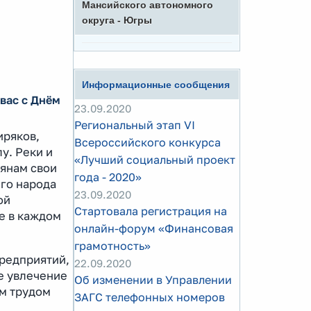
Мансийского автономного
округа - Югры
Информационные сообщения
вас с Днём
23.09.2020
Региональный этап VI
иряков,
Всероссийского конкурса
у. Реки и
«Лучший социальный проект
рянам свои
года - 2020»
его народа
23.09.2020
ой
Стартовала регистрация на
е в каждом
онлайн-форум «Финансовая
грамотность»
предприятий,
22.09.2020
е увлечение
Об изменении в Управлении
им трудом
ЗАГС телефонных номеров