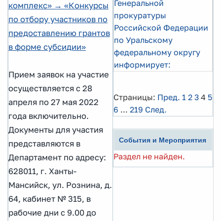
Генеральной
комплекс» → «Конкурсы
прокуратуры
по отбору участников по
Российской Федерации
предоставлению грантов
по Уральскому
в форме субсидии»
федеральному округу
информирует:
Прием заявок на участие
осуществляется с 28
Страницы:
Пред.
1
2
3
4
5
апреля по 27 мая 2022
6
...
219
След.
года включительно.
Документы для участия
События и Мероприятия
представляются в
Раздел не найден.
Департамент по адресу:
628011, г. Ханты-
Мансийск, ул. Рознина, д.
64, кабинет № 315, в
рабочие дни с 9.00 до